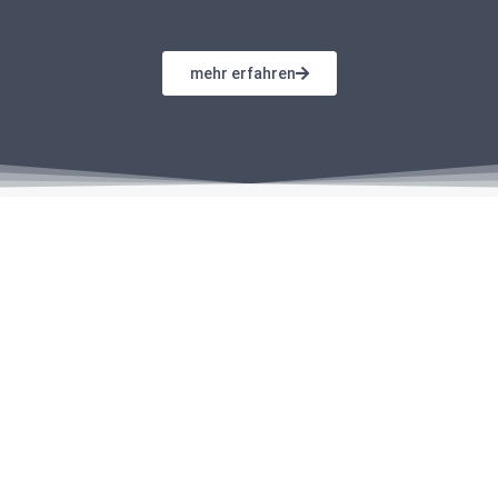
mehr erfahren
REZENSIONEN
Neubau „Kapitalanlage“ – Betreutes
Wohnen in zentraler Lage von Landshut
84036 Landshut